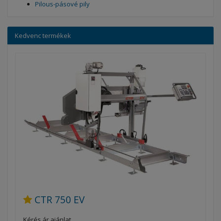
Pilous-pásové pily
Kedvenc termékek
CTR 750 EV
Kérés ár ajánlat