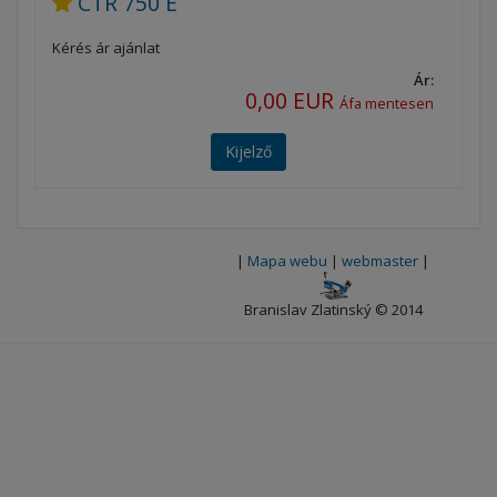
CTR 750 E
Kérés ár ajánlat
Ár:
0,00 EUR
Áfa mentesen
Kijelző
|
Mapa webu
|
webmaster
|
Branislav Zlatinský © 2014