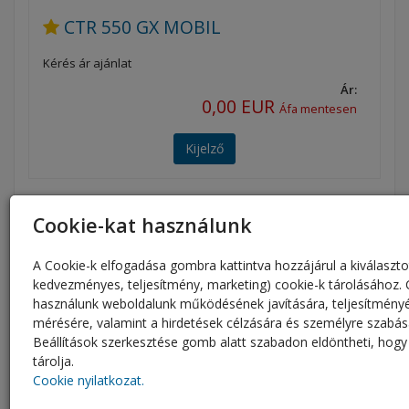
CTR 550 GX MOBIL
Kérés ár ajánlat
Ár:
0,00 EUR
Áfa mentesen
Kijelző
Cookie-kat használunk
A Cookie-k elfogadása gombra kattintva hozzájárul a kiválaszto
kedvezményes, teljesítmény, marketing) cookie-k tárolásához. 
használunk weboldalunk működésének javítására, teljesítmény
mérésére, valamint a hirdetések célzására és személyre szabás
Beállítások szerkesztése gomb alatt szabadon eldöntheti, hogy
tárolja.
Cookie nyilatkozat.