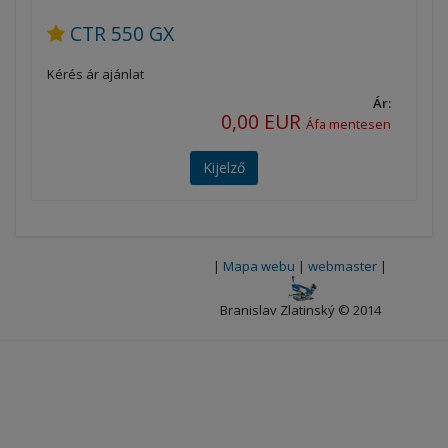
CTR 550 GX
Kérés ár ajánlat
Ár:
0,00 EUR
Áfa mentesen
Kijelző
|
Mapa webu
|
webmaster
|
Branislav Zlatinský © 2014