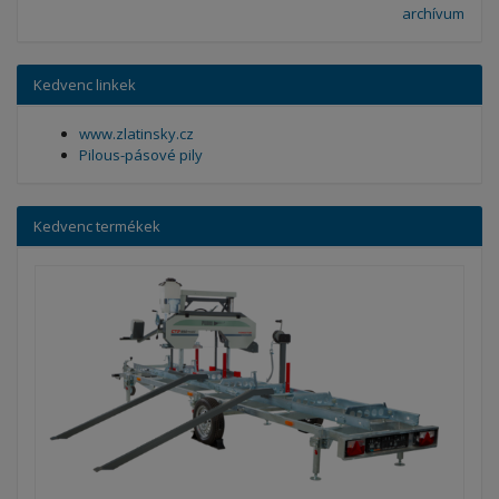
archívum
Kedvenc linkek
www.zlatinsky.cz
Pilous-pásové pily
Kedvenc termékek