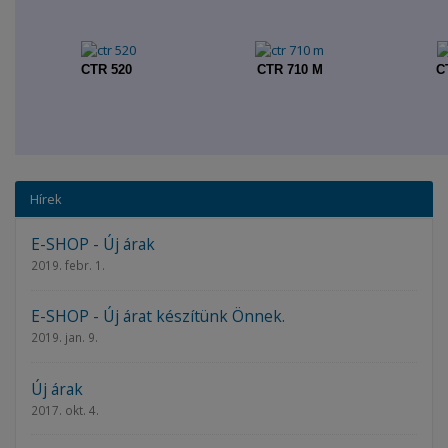
CTR 520
CTR 710 M
C
Hírek
E-SHOP - Új árak
2019. febr. 1.
E-SHOP - Új árat készítünk Önnek.
2019. jan. 9.
Új árak
2017. okt. 4.