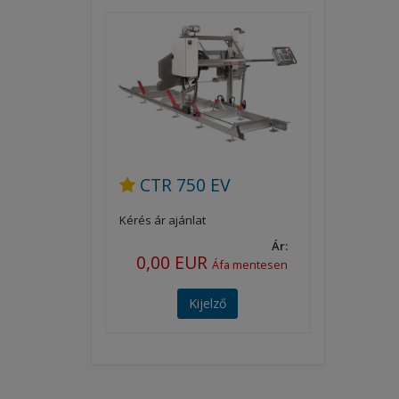
CTR 750 EV
Kérés ár ajánlat
Ár:
0,00 EUR
Áfa mentesen
Kijelző