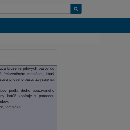
Keres
h pásov
úca
brúsenie
pílových
pásov
do
á
frekvenčným
meničom
,
ktorý
osuvu
pílového
pásu.
Zvyšuje sa
ubov
podľa druhu
používaného
sny
kotúč
kopíruje
s
pomocou
ubov
.
ec
,
lampička
.