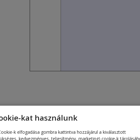
ookie-kat használunk
Cookie-k elfogadása gombra kattintva hozzájárul a kiválasztott
zükséges, kedvezményes, teljesítmény, marketing) cookie-k tárolásáh