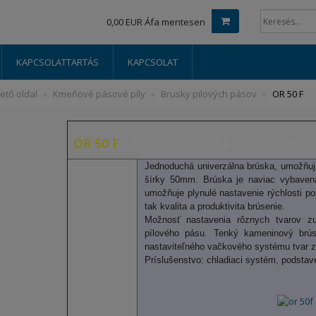
0,00 EUR Áfa mentesen
KAPCSOLATTARTÁS
KAPCSOLAT
ető oldal
Kmeňové pásové píly
Brusky pilových pásov
OR 50 F
OR 50 F
- Poloautomatická brúska pílovýc
Jednoduchá
univerzálna
brúska
,
umožňuj
šírky
50mm
.
Brúska je
naviac vybaven
umožňuje
plynulé nastavenie
rýchlosti p
tak
kvalita a
produktivita
brúsenie.
Možnosť
nastavenia
rôznych tvarov
z
pílového
pásu.
Tenký
kameninový
brú
nastaviteľného
vačkového
systému
tvar
z
Príslušenstvo:
chladiaci
systém
,
podstav