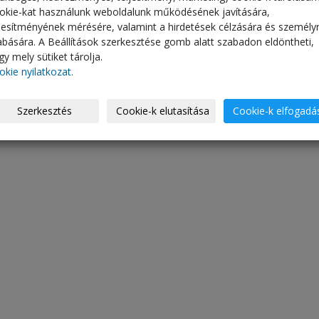
okie-kat használunk weboldalunk működésének javítására,
ljesítményének mérésére, valamint a hirdetések célzására és személy
abására. A Beállítások szerkesztése gomb alatt szabadon eldöntheti,
y mely sütiket tárolja.
okie nyilatkozat.
Szerkesztés
Cookie-k elutasítása
Cookie-k elfogadá