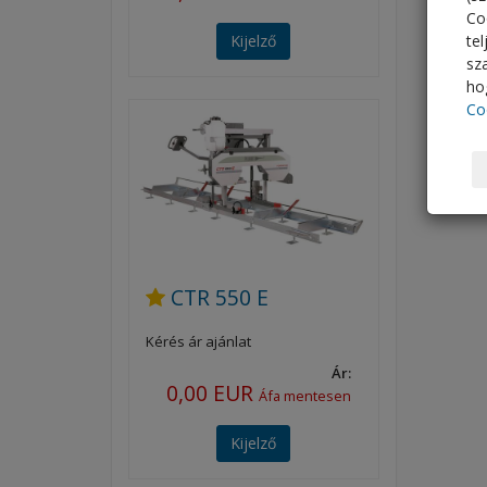
Co
te
Kijelző
sz
hog
Co
CTR 550 E
Kérés ár ajánlat
Ár:
0,00 EUR
Áfa mentesen
Kijelző