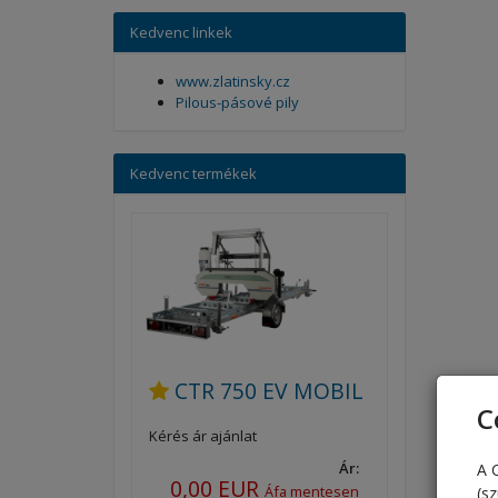
Kedvenc linkek
www.zlatinsky.cz
Pilous-pásové pily
Kedvenc termékek
CTR 750 EV MOBIL
C
Kérés ár ajánlat
Ár:
A 
0,00 EUR
Áfa mentesen
(s