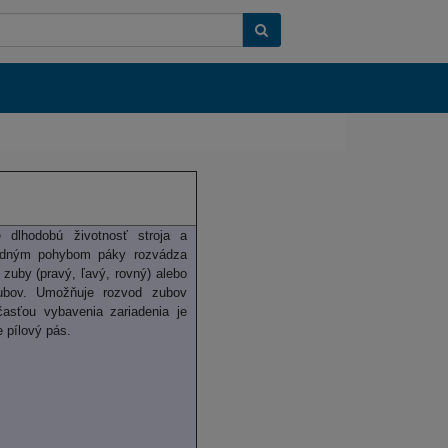
Keres
e
dlhodobú
životnosť stroja
a
dným
pohybom
páky
rozvádza
zuby
(pravý
,
ľavý
, rovný
) alebo
ubov.
Umožňuje
rozvod
zubov
časťou vybavenia
zariadenia je
e
pílový
pás.