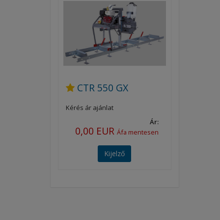
CTR 550 GX
Kérés ár ajánlat
Ár:
0,00 EUR
Áfa mentesen
Kijelző