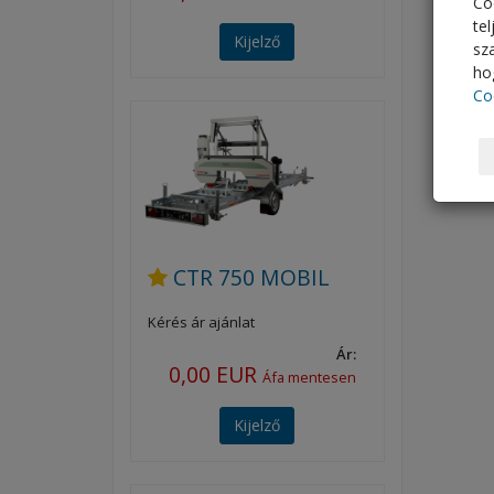
Co
te
Kijelző
sz
hog
Co
CTR 750 MOBIL
Kérés ár ajánlat
Ár:
0,00 EUR
Áfa mentesen
Kijelző