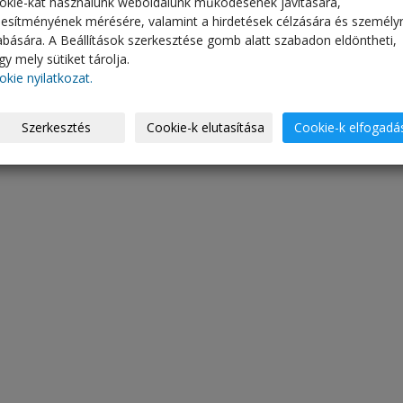
okie-kat használunk weboldalunk működésének javítására,
ljesítményének mérésére, valamint a hirdetések célzására és személy
abására. A Beállítások szerkesztése gomb alatt szabadon eldöntheti,
y mely sütiket tárolja.
okie nyilatkozat.
Szerkesztés
Cookie-k elutasítása
Cookie-k elfogadá