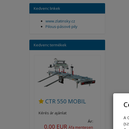
Kedvenc linkek
www.zlatinsky.cz
Pilous-pásové pily
Kedvenc termékek
CTR 550 MOBIL
C
Kérés ár ajánlat
A 
Ár:
(s
0,00 EUR
Áfa mentesen