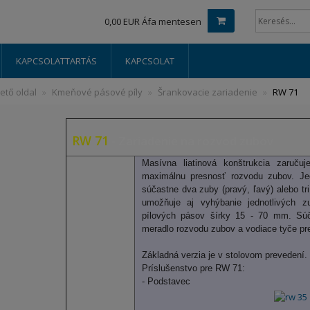
0,00 EUR Áfa mentesen
KAPCSOLATTARTÁS
KAPCSOLAT
ető oldal
Kmeňové pásové píly
Šrankovacie zariadenie
RW 71
RW 71
- Zariadenie na rozvod zubov
Masívna
liatinová
konštrukcia zaručuj
maximálnu presnosť
rozvodu zubov.
Je
súčastne dva
zuby
(pravý
,
ľavý
)
alebo tri
umožňuje aj
vyhýbanie
jednotlivých
z
pílových
pásov
šírky 15
- 70
mm.
Sú
meradlo
rozvodu
zubov
a
vodiace
tyče
pr
Základná verzia je v stolovom prevedení.
Príslušenstvo pre RW 71:
- Podstavec