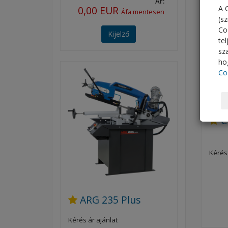
Ár:
0,00 EUR
A 
Áfa mentesen
(s
Co
Kijelző
te
sz
hog
Co
C
Kérés 
ARG 235 Plus
Kérés ár ajánlat