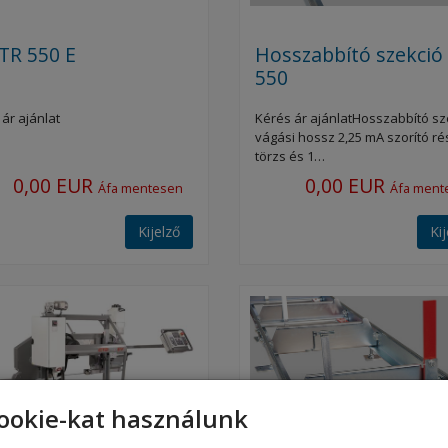
TR 550 E
Hosszabbító szekció
550
ár ajánlat
Kérés ár ajánlatHosszabbító sze
vágási hossz 2,25 mA szorító ré
törzs és 1…
0,00 EUR
0,00 EUR
Áfa mentesen
Áfa ment
Kijelző
Ki
ookie-kat használunk