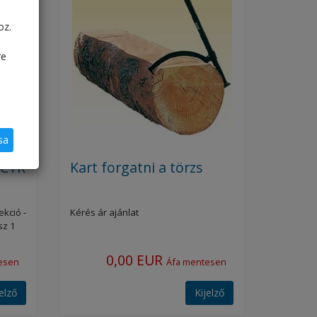
oz.
re
sa
 CTR
Kart forgatni a törzs
kció -
Kérés ár ajánlat
sz 1
0,00 EUR
esen
Áfa mentesen
jelző
Kijelző