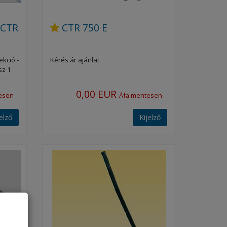
 CTR
CTR 750 E
kció -
Kérés ár ajánlat
sz 1
0,00 EUR
esen
Áfa mentesen
jelző
Kijelző