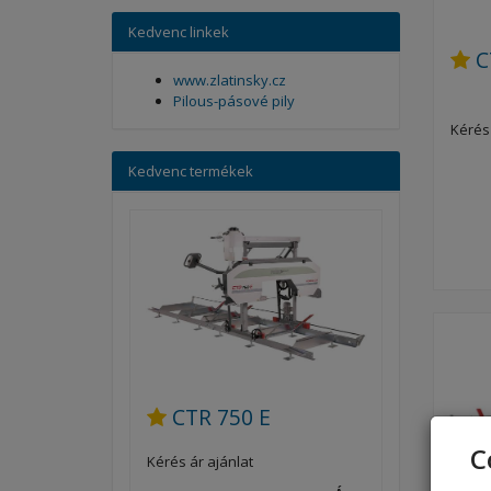
Kedvenc linkek
C
www.zlatinsky.cz
Pilous-pásové pily
Kérés 
Kedvenc termékek
CTR 750 E
C
Kérés ár ajánlat