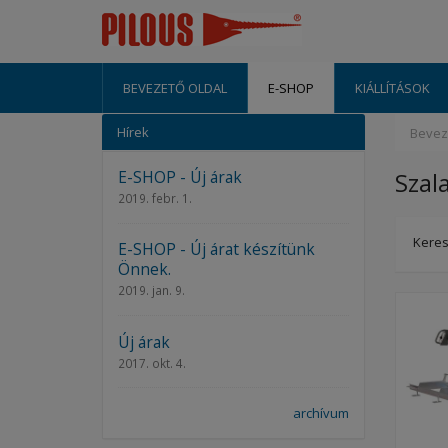
BEVEZETŐ OLDAL
E-SHOP
KIÁLLÍTÁSOK
Hírek
Bevez
E-SHOP - Új árak
Szal
2019. febr. 1.
Keres
E-SHOP - Új árat készítünk
Önnek.
2019. jan. 9.
Új árak
2017. okt. 4.
archívum