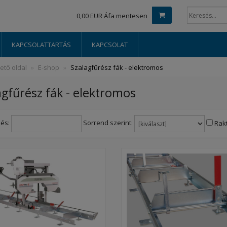
0,00 EUR Áfa mentesen
KAPCSOLATTARTÁS
KAPCSOLAT
ető oldal
E-shop
Szalagfűrész fák - elektromos
agfűrész fák - elektromos
és:
Sorrend szerint:
Rak