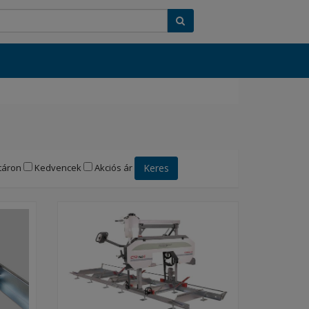
Keres
táron
Kedvencek
Akciós ár
Keres