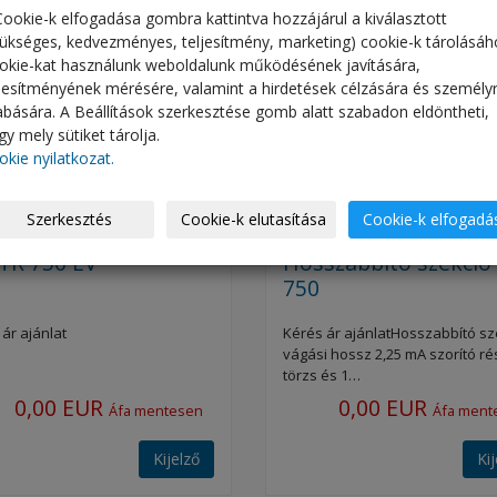
Cookie-k elfogadása gombra kattintva hozzájárul a kiválasztott
zükséges, kedvezményes, teljesítmény, marketing) cookie-k tárolásáh
okie-kat használunk weboldalunk működésének javítására,
ljesítményének mérésére, valamint a hirdetések célzására és személy
abására. A Beállítások szerkesztése gomb alatt szabadon eldöntheti,
y mely sütiket tárolja.
okie nyilatkozat.
Szerkesztés
Cookie-k elutasítása
Cookie-k elfogadá
TR 750 EV
Hosszabbító szekció
750
ár ajánlat
Kérés ár ajánlatHosszabbító sze
vágási hossz 2,25 mA szorító ré
törzs és 1…
0,00 EUR
0,00 EUR
Áfa mentesen
Áfa ment
Kijelző
Ki