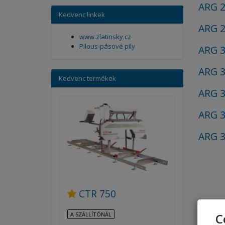
ARG 2
Kedvenc linkek
ARG 2
www.zlatinsky.cz
Pilous-pásové pily
ARG 
ARG 3
Kedvenc termékek
ARG 3
ARG 3
ARG 3
CTR 750
A SZÁLLÍTÓNÁL
C