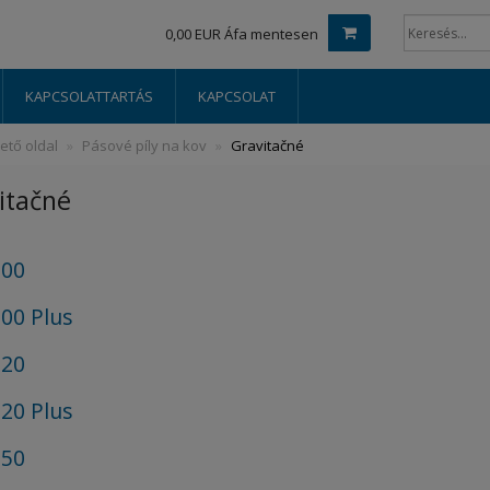
0,00 EUR Áfa mentesen
KAPCSOLATTARTÁS
KAPCSOLAT
ető oldal
Pásové píly na kov
Gravitačné
itačné
200
00 Plus
220
20 Plus
250