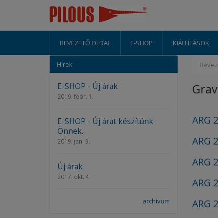
BEVEZETŐ OLDAL
E-SHOP
KIÁLLÍTÁSOK
Hírek
Bevez
E-SHOP - Új árak
Grav
2019. febr. 1.
ARG 
E-SHOP - Új árat készítünk
Önnek.
ARG 2
2019. jan. 9.
ARG 
Új árak
2017. okt. 4.
ARG 2
archívum
ARG 