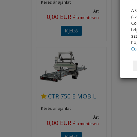
Kérés ár ajánlat
A 
Ár:
0,00 EUR
(s
Áfa mentesen
Co
te
Kijelző
sz
hog
Co
CTR 750 E MOBIL
Kérés ár ajánlat
Ár:
0,00 EUR
Áfa mentesen
Kijelző