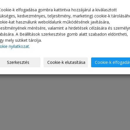
Cookie-k elfogadása gombra kattintva hozzájárul a kiválasztott
zükséges, kedvezményes, teljesítmény, marketing) cookie-k tárolásáh
okie-kat használunk weboldalunk működésének javítására,
ljesítményének mérésére, valamint a hirdetések célzására és személy
abására. A Beállítások szerkesztése gomb alatt szabadon eldöntheti,
y mely sütiket tárolja.
okie nyilatkozat.
Szerkesztés
Cookie-k elutasítása
Cookie-k elfogadá