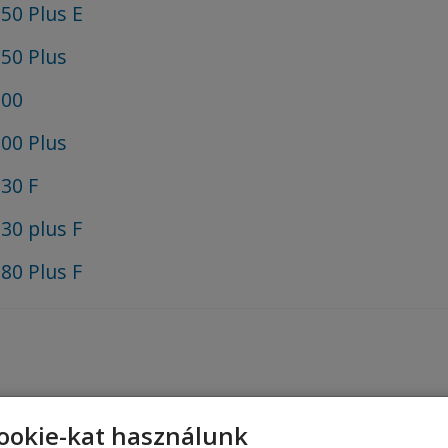
50 Plus E
50 Plus
300
00 Plus
30 F
30 plus F
80 Plus F
ookie-kat használunk