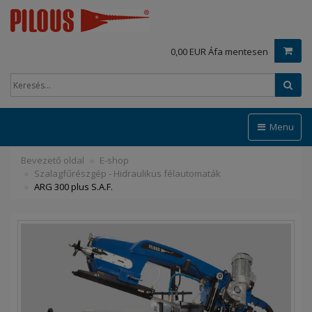
0,00 EUR Áfa mentesen
Ker
Menu
Bevezető oldal
E-shop
Szalagfűrészgép - Hidraulikus félautomaták
ARG 300 plus S.A.F.