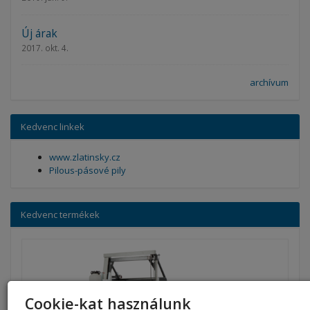
Új árak
2017. okt. 4.
archívum
Kedvenc linkek
www.zlatinsky.cz
Pilous-pásové pily
Kedvenc termékek
Cookie-kat használunk