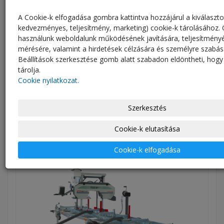
A Cookie-k elfogadása gombra kattintva hozzájárul a kiválaszto
kedvezményes, teljesítmény, marketing) cookie-k tárolásához. 
használunk weboldalunk működésének javítására, teljesítmény
mérésére, valamint a hirdetések célzására és személyre szabás
Beállítások szerkesztése gomb alatt szabadon eldöntheti, hogy
CTR 750 EV MOBIL
tárolja.
Cookie nyilatkozat.
Kérés ár ajánlat
Ár:
Szerkesztés
0,00 EUR
Áfa mentesen
Cookie-k elutasítása
Kijelző
Cookie-k elfogadása