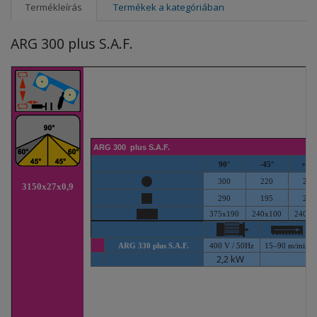
Termékleírás
Termékek a kategóriában
ARG 300 plus S.A.F.
ARG 300 plus S.A.F.
90°
-
45°
+
45°
300
220
240
3150x27x0,9
290
195
225
375
x190
240x10
0
240x1
ARG 330 plus S.A.F.
400 V / 50Hz
15–90 m/min.
2,2 kW